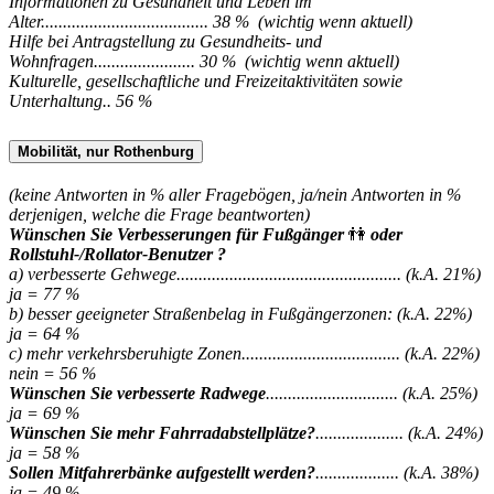
Informationen zu Gesundheit und Leben im
Alter...................................... 38 % (wichtig wenn aktuell)
Hilfe bei Antragstellung zu Gesundheits- und
Wohnfragen....................... 30 % (wichtig wenn aktuell)
Kulturelle, gesellschaftliche und Freizeitaktivitäten sowie
Unterhaltung.. 56 %
Mobilität, nur Rothenburg
(keine Antworten in % aller Fragebögen, ja/nein Antworten in %
derjenigen, welche die Frage beantworten)
Wünschen Sie Verbesserungen für Fußgänger
👫
oder
Rollstuhl-/Rollator-Benutzer ?
a) verbesserte Gehwege................................................... (k.A. 21%)
ja = 77 %
b) besser geeigneter Straßenbelag in Fußgängerzonen: (k.A. 22%)
ja = 64 %
c) mehr verkehrsberuhigte Zonen.................................... (k.A. 22%)
nein = 56 %
Wünschen Sie verbesserte Radwege
.............................. (k.A. 25%)
ja = 69 %
Wünschen Sie mehr Fahrradabstellplätze?
.................... (k.A. 24%)
ja = 58 %
Sollen Mitfahrerbänke aufgestellt werden?
................... (k.A. 38%)
ja = 49 %