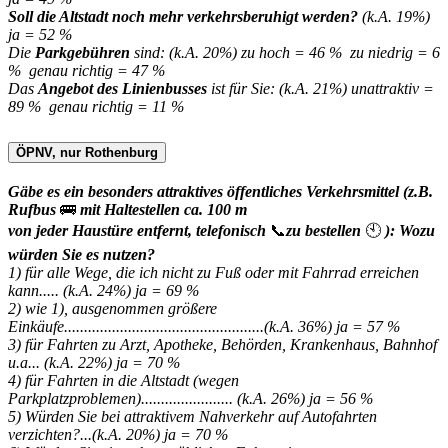
Soll die Altstadt noch mehr verkehrsberuhigt werden?
(k.A. 19%)
ja = 52 %
Die
Parkgebühren
sind: (k.A. 20%) zu hoch = 46 % zu niedrig = 6
% genau richtig = 47 %
Das
Angebot des Linienbusses
ist für Sie: (k.A. 21%) unattraktiv =
89 % genau richtig = 11 %
ÖPNV, nur Rothenburg
Gäbe es ein besonders attraktives öffentliches Verkehrsmittel (z.B.
Rufbus
🚌
mit Haltestellen ca. 100 m
von jeder Haustüre entfernt, telefonisch
📞
zu bestellen
🕙
): Wozu
würden Sie es nutzen?
1) für alle Wege, die ich nicht zu Fuß oder mit Fahrrad erreichen
kann..... (k.A. 24%) ja = 69 %
2) wie 1), ausgenommen größere
Einkäufe..................................................(k.A. 36%) ja = 57 %
3) für Fahrten zu Arzt, Apotheke, Behörden, Krankenhaus, Bahnhof
u.a... (k.A. 22%) ja = 70 %
4) für Fahrten in die Altstadt (wegen
Parkplatzproblemen)....................... (k.A. 26%) ja = 56 %
5) Würden Sie bei attraktivem Nahverkehr auf Autofahrten
verzichten?...(k.A. 20%) ja = 70 %