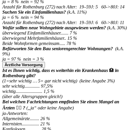
ja = 8 % nein = 92 %
Anzahl für Rothenburg (272) nach Alter: 19–59J: 5 60->80J: 14
Suchen Sie ein Einfamilienhaus?
(k.A. 11%)
ja = 6 % nein = 94 %
Anzahl für Rothenburg (272) nach Alter: 19–59J: 6 60->80J: 11
Wofür sollten neue Wohngebiete ausgewiesen werden?
(k.A. 30%)
überwiegend Einfamilienhäuser....... 7 %
überwiegend Mehrfamilienhäuser.. 15 %
Beide Wohnformen gemeinsam..... 78 %
Befürworten Sie den Bau seniorengerechter Wohnungen?
(k.A.
9%)
ja = 97 % nein = 3 %
Ärztliche Versorgung
Ist es Ihnen wichtig, dass es weiterhin ein Krankenhaus
🏥
in
Rothenburg gibt?
(1=sehr wichtig … 5= gar nicht wichtig) (keine Angabe 3%)
sehr wichtig............. 97,5%
wichtig....................... 1,5 %
(über alle Altersgruppen gleich!)
Bei welchen Fachrichtungen empfinden Sie einen Mangel an
Ärzten
👨‍⚕️
?
(„ja“ oder keine Angabe)
ja-Antworten:
Allgemeinärzte........ 26 %
Internisten............... 21 %
Kardiologen............. 28 %